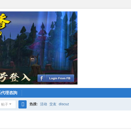
區代理咨詢
热搜:
活动
交友
discuz
帖子
搜
索