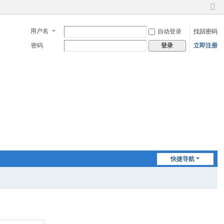
切
换
用户名
自动登录
找回密码
到
窄
密码
立即注册
登录
版
快捷导航