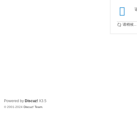
请稍候...
Powered by
Discuz!
X3.5
© 2001-2024
Discuz! Team
.