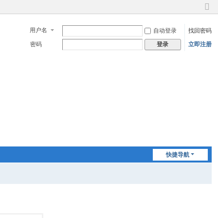
切
换
用户名
自动登录
找回密码
到
窄
密码
立即注册
登录
版
快捷导航