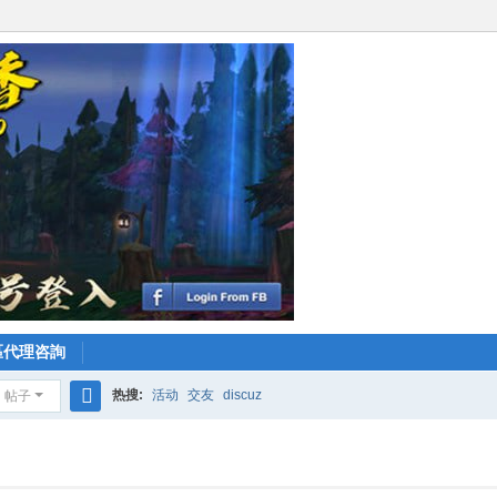
區代理咨詢
热搜:
活动
交友
discuz
帖子
搜
索