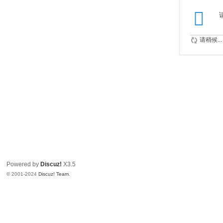
请稍候...
Powered by
Discuz!
X3.5
© 2001-2024
Discuz! Team
.