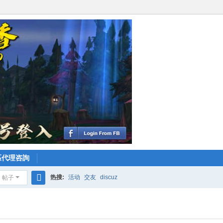
區代理咨詢
热搜:
活动
交友
discuz
帖子
搜
索