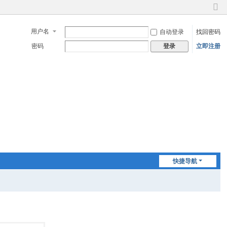
切
换
用户名
自动登录
找回密码
到
窄
密码
立即注册
登录
版
快捷导航