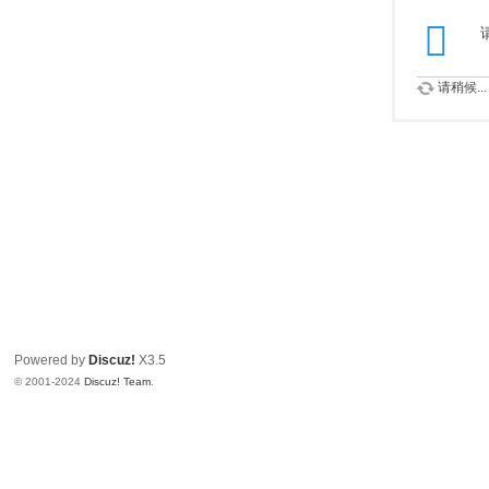
请稍候...
Powered by
Discuz!
X3.5
© 2001-2024
Discuz! Team
.