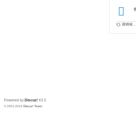
请稍候...
Powered by
Discuz!
X3.5
© 2001-2024
Discuz! Team
.