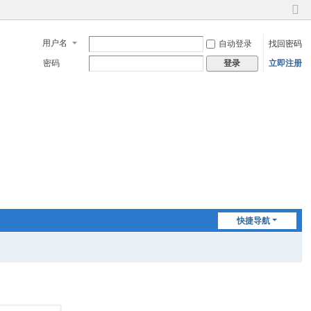
切
换
用户名
自动登录
找回密码
到
窄
密码
立即注册
登录
版
快捷导航