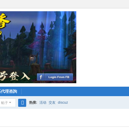
區代理咨詢
热搜:
活动
交友
discuz
帖子
搜
索