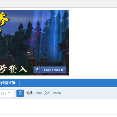
區代理咨詢
热搜:
活动
交友
discuz
帖子
搜
索