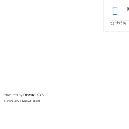
请稍候...
Powered by
Discuz!
X3.5
© 2001-2024
Discuz! Team
.