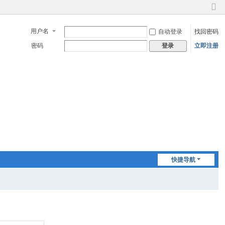
切
换
用户名
自动登录
找回密码
到
窄
密码
立即注册
登录
版
快捷导航