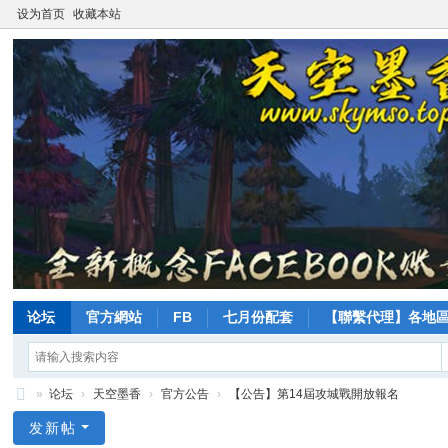
设为首页
收藏本站
论坛
官方網站
FB
七月份配套
【聯繫代理】各地
»
论坛
›
天空墨香
›
官方公告
›
【公告】第14屆攻城戰開放報名
天
发新帖