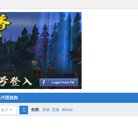
區代理咨詢
热搜:
活动
交友
discuz
帖子
搜
索