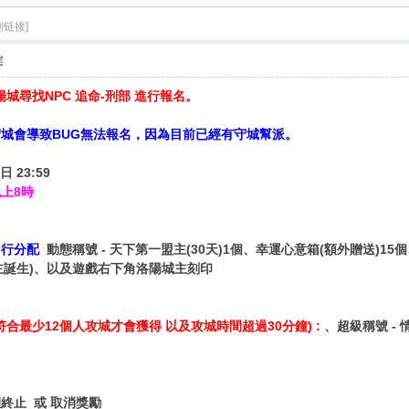
制链接]
层
城尋找NPC 追命-刑部 進行報名。
城會導致BUG無法報名，因為目前已經有守城幫派。
日 23:59
晚上8時
自行分配
動態稱號 - 天下第一盟主(30天)1個、幸運心意箱(額外贈送)15個、
主誕生)、以及遊戲右下角洛陽城主刻印
符合最少12個人攻城才會獲得 以及攻城時間超過30分鐘) :
、超級稱號 - 
終止 或 取消獎勵