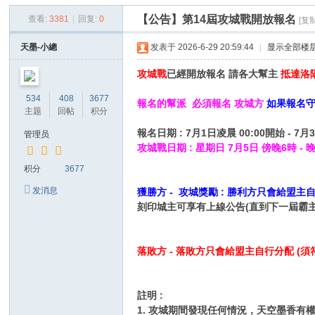
空
【公告】第14屆攻城戰開放報名
查看:
3381
|
回复:
0
[复
墨
香
天墨-小總
发表于 2026-6-29 20:59:44
|
显示全部楼
攻城戰
已經開放報名 請各大幫主
抵達洛陽
534
408
3677
報名的幫派 必須報名 攻城方
如果報名守
主题
回帖
积分
報名日期 : 7月1日凌晨 00:00開始 - 7月3
管理员
攻城戰日期 : 星期日 7月5日 傍晚6時 - 
积分
3677
发消息
獲勝方 - 攻城獎勵 :
勝利
方只會給盟主
刻印城主可享有上線公告(直到下一屆霸
落敗方 - 落敗方只會給盟主自行分配 (須
註明 :
1. 攻城期間發現任何情況，天空墨香有權