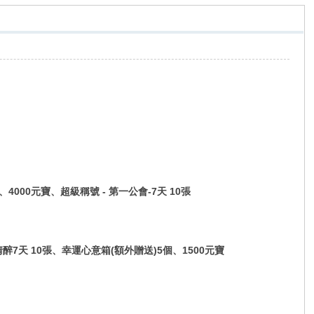
4000元寶、超級稱號 - 第一公會-7天 10張
情醉7天 10張、幸運心意箱(額外贈送)5個、1500元寶