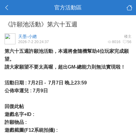
官方活動區
《許願池活動》第六十五週
天墨-小總
楼主
2026-7-2 20:24:37
8016
56
第六十五週許願池活動，本週將會隨機幫助4位玩家完成願
望。
請大家願望不要太高喔，超出GM-總能力則無法實現啦！
活動日期 : 7月2日 - 7月7日 晚上23:59
公佈幸運兒 : 7月9日
回復此帖
遊戲名字+ID :
許願物品 :
遊戲截圖(F12系統拍攝) :