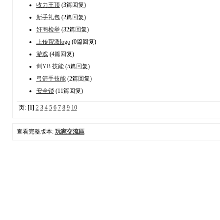
收力王顶
(3篇回复)
新手礼包
(2篇回复)
奸商检举
(32篇回复)
上传帮派logo
(0篇回复)
游戏
(4篇回复)
剑YB 技能
(5篇回复)
弓箭手技能
(2篇回复)
安全锁
(11篇回复)
页:
[1]
2
3
4
5
6
7
8
9
10
查看完整版本:
玩家交流區