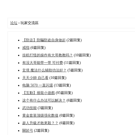
论坛
› 玩家交流區
【防盜】防騙防盗自身做起
(2篇回复)
戒指
(6篇回复)
挂机打怪的操作有大哥教教吗？
(10篇回复)
有没大哥能带一带 可付费
(11篇回复)
玄境 魔法什么辅助功法好？
(5篇回复)
天天少帥 自己看
(10篇回复)
电脑 5070 一直闪退
(13篇回复)
【互動】接龍小遊戲
(95篇回复)
这个有什么办法可以解决？
(6篇回复)
武功技能
(3篇回复)
黄金套装顶级强化数值
(0篇回复)
趁人升級才敢來殺？？
(6篇回复)
關於弓
(2篇回复)