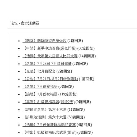
论坛
› 官方活動區
【防盜】防騙防盗自身做起
(2篇回复)
【申請】新手申請百寶(調低門檻)
(86篇回复)
【活動】天墨第六屆個人比武大賽
(14篇回复)
【名單】7月28日-7月31日擺攤
(2篇回复)
【充值】七月份配套
(2篇回复)
【公告】7月21日- 8月2日特別活動
(1篇回复)
【名單】7月份祝福語
(0篇回复)
【論壇】7月份祝福語
(119篇回复)
【單買】81級祝福武器(最後2天)
(0篇回复)
《許願池名單》第六十六週
(11篇回复)
《許願池活動》第六十六週
(58篇回复)
【活動】7月份創新玩法戰鬥要塞
(4篇回复)
【推出】81級祝福紀念武器(限定)
(3篇回复)