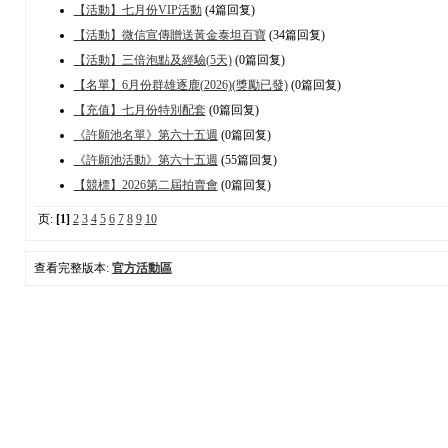
【活動】七月份VIP活動
(4篇回复)
【活動】微信宣傳贈送黃金泰坦百寶
(34篇回复)
【活動】三倍泡點及經驗(5天)
(0篇回复)
【名單】6月份群雄逐鹿(2026)(獎勵已發)
(0篇回复)
【充值】七月份特別配套
(0篇回复)
《許願池名單》第六十五週
(0篇回复)
《許願池活動》第六十五週
(55篇回复)
【競標】2026第二屆拍賣會
(0篇回复)
页:
[1]
2
3
4
5
6
7
8
9
10
查看完整版本:
官方活動區