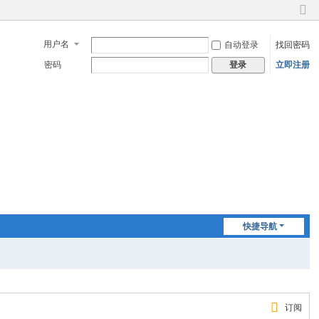
切
换
用户名
自动登录
找回密码
到
窄
密码
立即注册
登录
版
快捷导航
订阅