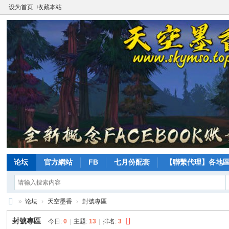
设为首页
收藏本站
论坛
官方網站
FB
七月份配套
【聯繫代理】各地
»
论坛
›
天空墨香
›
封號專區
天
封號專區
今日:
0
|
主题:
13
|
排名:
3