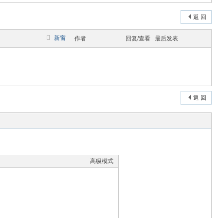
返 回
新窗
作者
回复/查看
最后发表
返 回
高级模式