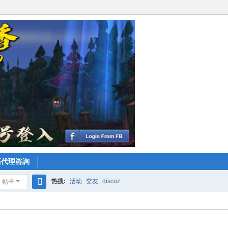
區代理咨詢
热搜:
活动
交友
discuz
帖子
搜
索