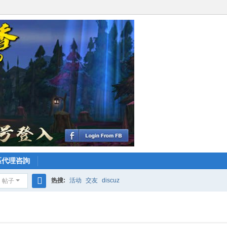
區代理咨詢
热搜:
活动
交友
discuz
帖子
搜
索