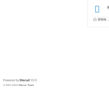
请稍候...
Powered by
Discuz!
X3.5
© 2001-2024
Discuz! Team
.