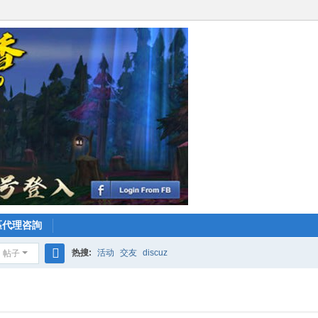
區代理咨詢
热搜:
活动
交友
discuz
帖子
搜
索