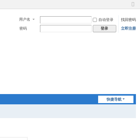
切
换
用户名
自动登录
找回密码
到
窄
密码
立即注册
登录
版
快捷导航