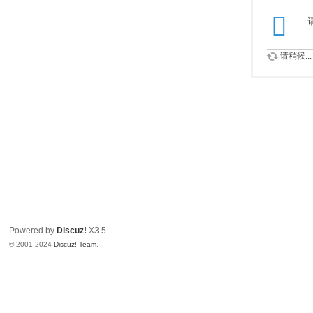
请稍候...
Powered by
Discuz!
X3.5
© 2001-2024
Discuz! Team
.