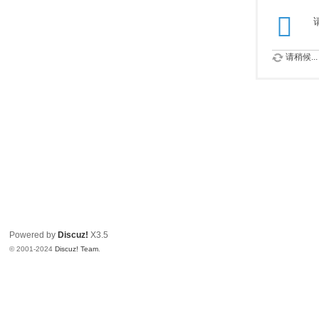
请稍候...
Powered by
Discuz!
X3.5
© 2001-2024
Discuz! Team
.