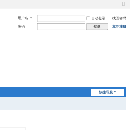
切
换
用户名
自动登录
找回密码
到
窄
密码
立即注册
登录
版
快捷导航