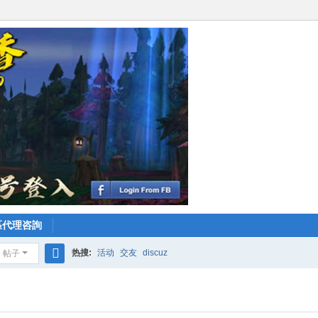
區代理咨詢
热搜:
活动
交友
discuz
帖子
搜
索