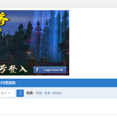
區代理咨詢
热搜:
活动
交友
discuz
帖子
搜
索