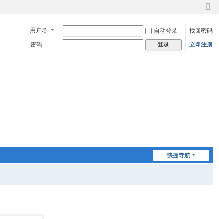
切
换
用户名
自动登录
找回密码
到
窄
密码
立即注册
登录
版
快捷导航