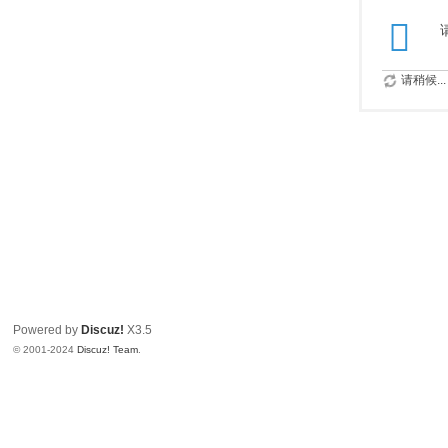
请稍候...
Powered by
Discuz!
X3.5
© 2001-2024
Discuz! Team
.