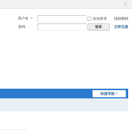
切
换
用户名
自动登录
找回密码
到
窄
密码
立即注册
登录
版
快捷导航