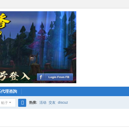
區代理咨詢
热搜:
活动
交友
discuz
帖子
搜
索