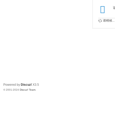
请稍候...
Powered by
Discuz!
X3.5
© 2001-2024
Discuz! Team
.