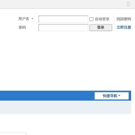
切
换
用户名
自动登录
找回密码
到
窄
密码
立即注册
登录
版
快捷导航