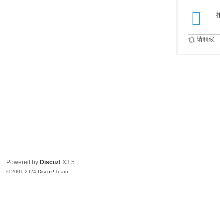
请稍候...
Powered by
Discuz!
X3.5
© 2001-2024
Discuz! Team
.