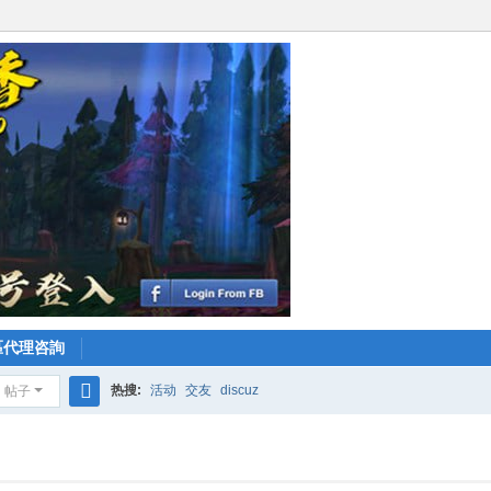
區代理咨詢
热搜:
活动
交友
discuz
帖子
搜
索