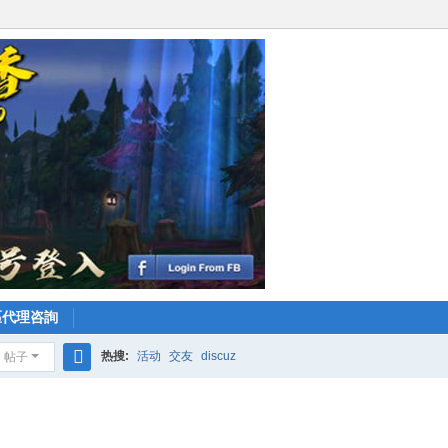
區代理咨詢
热搜:
活动
交友
discuz
帖子
搜
索