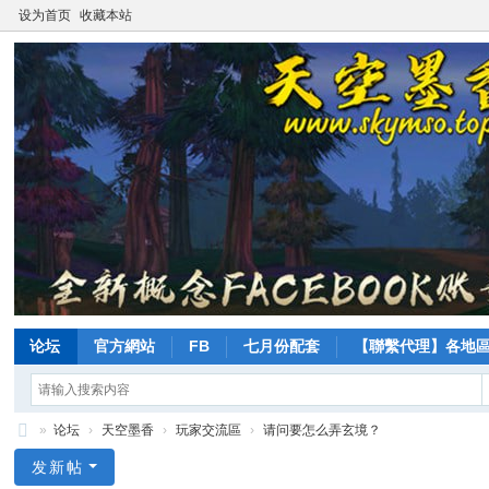
设为首页
收藏本站
论坛
官方網站
FB
七月份配套
【聯繫代理】各地
»
论坛
›
天空墨香
›
玩家交流區
›
请问要怎么弄玄境？
天
发新帖