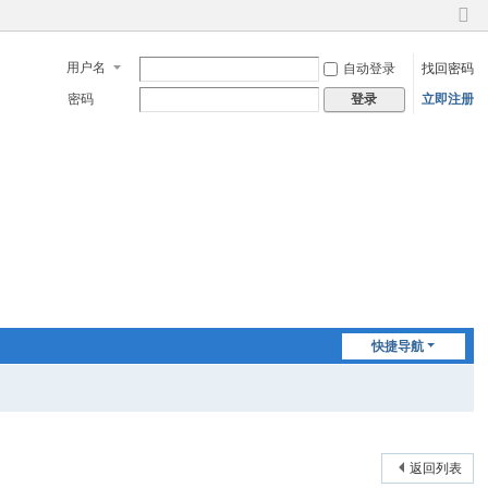
切
换
用户名
自动登录
找回密码
到
窄
密码
立即注册
登录
版
快捷导航
返回列表