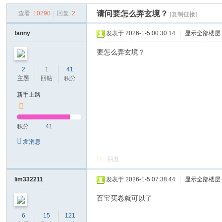
空
请问要怎么弄玄境？
查看:
10290
|
回复:
2
[复制链接]
墨
香
fanny
发表于 2026-1-5 00:30:14
|
显示全部楼层
要怎么弄玄境？
2
1
41
主题
回帖
积分
新手上路
积分
41
发消息
回复
lim332211
发表于 2026-1-5 07:38:44
|
显示全部楼层
百宝买卷就可以了
6
15
121