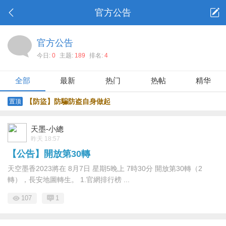
官方公告
官方公告
今日:
0
主题:
189
排名:
4
全部
最新
热门
热帖
精华
【防盜】防騙防盗自身做起
置顶
天墨-小總
昨天 18:57
【公告】開放第30轉
天空墨香2023將在 8月7日 星期5晚上 7時30分 開放第30轉（2
轉），長安地圖轉生。 1.官網排行榜 ...
107
1