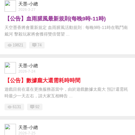
天墨-小總
2026-3-27
【公告】血雨腥風最新規則(每晚9時-11時)
天空墨香將會重新規定 血雨腥風活動規則 : 每晚9時-11時在戰鬥南
戴河 擊殺玩家將會獲得雙倍聲望 ...
19821
74
天墨-小總
2026-7-24
【公告】數據龐大還需耗時時間
遊戲目前在還在更換服務器當中，由於遊戲數據太龐大 預計還需耗
時最少一天左右，請大家互相轉告 ...
6131
92
天墨-小總
2026-7-25