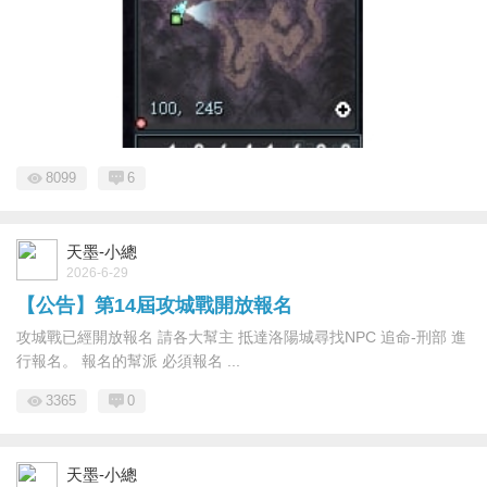
8099
6
天墨-小總
2026-6-29
【公告】第14屆攻城戰開放報名
攻城戰已經開放報名 請各大幫主 抵達洛陽城尋找NPC 追命-刑部 進
行報名。 報名的幫派 必須報名 ...
3365
0
天墨-小總