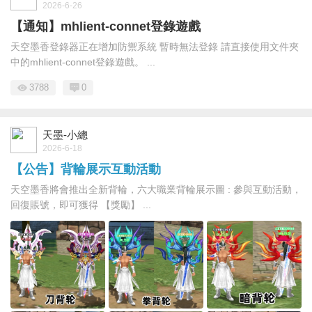
2026-6-26
【通知】mhlient-connet登錄遊戲
天空墨香登錄器正在增加防禦系統 暫時無法登錄 請直接使用文件夾
中的mhlient-connet登錄遊戲。 ...
3788
0
天墨-小總
2026-6-18
【公告】背輪展示互動活動
天空墨香將會推出全新背輪，六大職業背輪展示圖 : 參與互動活動，
回復賬號，即可獲得 【獎勵】 ...