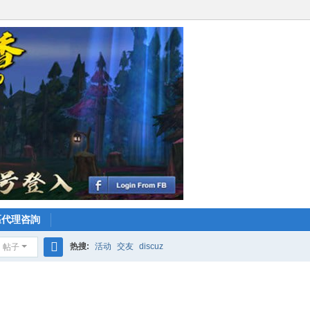
區代理咨詢
热搜:
活动
交友
discuz
帖子
搜
索