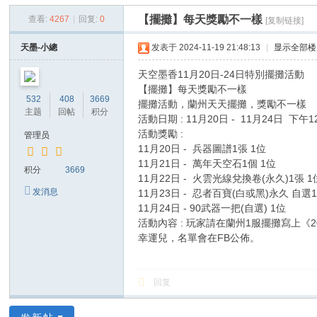
空
【擺攤】每天獎勵不一樣
查看:
4267
|
回复:
0
[复制链接]
墨
香
天墨-小總
发表于 2024-11-19 21:48:13
|
显示全部楼
天空墨香11月20日-24日特別擺攤活動
【擺攤】每天獎勵不一樣
532
408
3669
擺攤活動，蘭州天天擺攤，獎勵不一樣
主题
回帖
积分
活動日期 : 11月20日 - 11月24日 下午1
活動獎勵 :
管理员
11月20日 - 兵器圖譜1張 1位
11月21日 - 萬年天空石1個 1位
积分
3669
11月22日 - 火雲光線兌換卷(永久)1張 1
发消息
11月23日 - 忍者百寶(白或黑)永久 自選1
11月24日 - 90武器一把(自選) 1位
活動內容 : 玩家請在蘭州1服擺攤寫上《
幸運兒，名單會在FB公佈。
回复