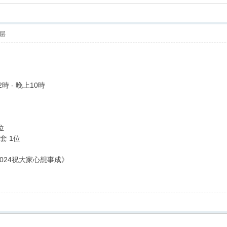
层
2時 - 晚上10時
位
套 1位
2024祝大家心想事成》