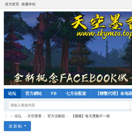
设为首页
收藏本站
论坛
官方網站
FB
七月份配套
【聯繫代理】各地
»
论坛
›
天空墨香
›
官方活動區
›
【擺攤】每天獎勵不一樣
天
发新帖