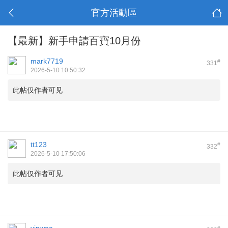
官方活動區
【最新】新手申請百寶10月份
mark7719
#
331
2026-5-10 10:50:32
此帖仅作者可见
tt123
#
332
2026-5-10 17:50:06
此帖仅作者可见
#