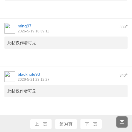
ming97
#
339
2026-5-19 18:39:11
此帖仅作者可见
blackhole93
#
340
2026-5-21 23:12:27
此帖仅作者可见
上一页
第34页
下一页