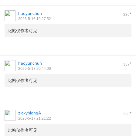
haoyunchun
#
336
2026-5-16 19:27:52
此帖仅作者可见
haoyunchun
#
337
2026-5-17 20:44:00
此帖仅作者可见
zickyhiongA
#
338
2026-5-17 21:21:22
此帖仅作者可见