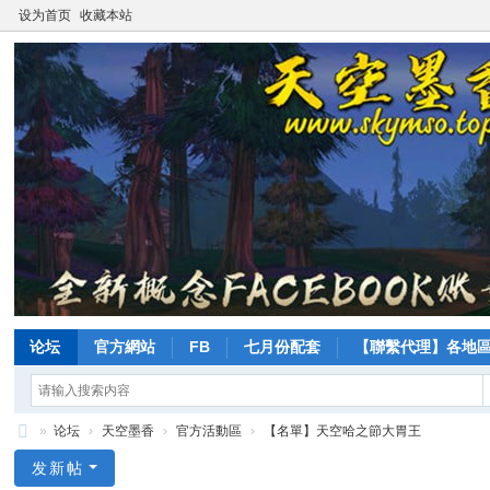
设为首页
收藏本站
论坛
官方網站
FB
七月份配套
【聯繫代理】各地
»
论坛
›
天空墨香
›
官方活動區
›
【名單】天空哈之節大胃王
天
发新帖