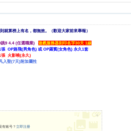
，否則就算榜上有名，都無效。（歡迎大家前來舉報）
0跳9 4.4 (任選職業)
遊戲服務器刻印名字30天 1線
張 OP路飛(男角色) 或 OP羅賓(女角色) 永久1套
張 火影曉(永久)
超凡入聖(7天)附加屬性
×
没有账号？
立即注册