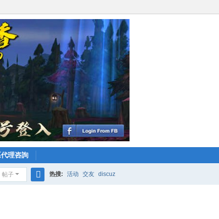
區代理咨詢
热搜:
活动
交友
discuz
帖子
搜
索