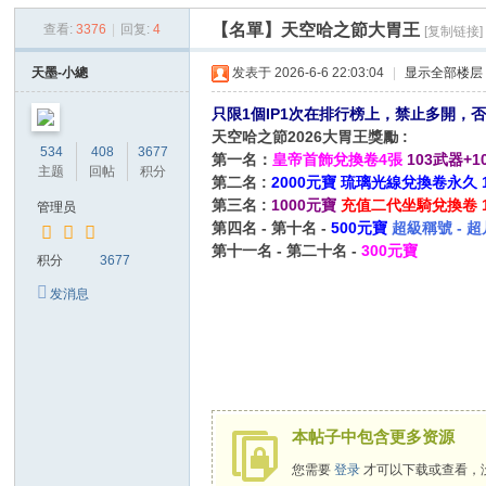
空
【名單】天空哈之節大胃王
查看:
3376
|
回复:
4
[复制链接]
墨
香
天墨-小總
发表于 2026-6-6 22:03:04
|
显示全部楼层
只限1個IP1次在排行榜上，禁止多開
天空哈之節2026大胃王獎勵 :
534
408
3677
第一名：
皇帝首飾兌換卷4張
103武器+1
主题
回帖
积分
第二名 :
2000元寶 琉璃光線兌換卷永久 1
第三名 :
1000元寶
充值二代坐騎兌換卷 1
管理员
第四名 - 第十名 -
500元寶
超級稱號 - 
第十一名 - 第二十名 -
300元寶
积分
3677
发消息
本帖子中包含更多资源
您需要
登录
才可以下载或查看，