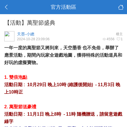
官方活動區
【活動】萬聖節盛典
天墨-小總
楼主
2024-10-28 23:09:06
4556
1
一年一度的萬聖節又將到來，天空墨香 也不免俗，舉辦了
應景活動，期間內玩家全遊戲地圖，獲得特殊的活動道具和
好玩的虛擬寶物。
1. 雙倍泡點
活動日期 : 10月29日 晚上10時 (維護後開始) - 11月3日 晚
上10時正
2. 萬聖節送豪禮
活動日期 : 11月1日 晚上8時 - 11時 隨機贈送，請留意遊戲
綠字